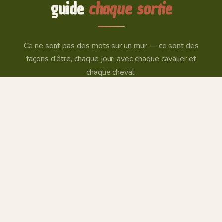
guide
chaque sortie
Ce ne sont pas des mots sur un mur — ce sont des
façons d'être, chaque jour, avec chaque cavalier et
chaque cheval.
Contact humain
Pas de formulaire, pas de chatbot. Un appel, un
message. On organise ensemble la balade qui vous
ressemble.